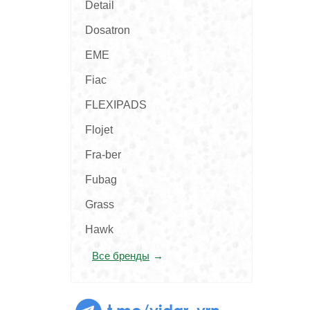
Detail
Dosatron
EME
Fiac
FLEXIPADS
Flojet
Fra-ber
Fubag
Grass
Hawk
Все бренды
t.me/vidar_vrn