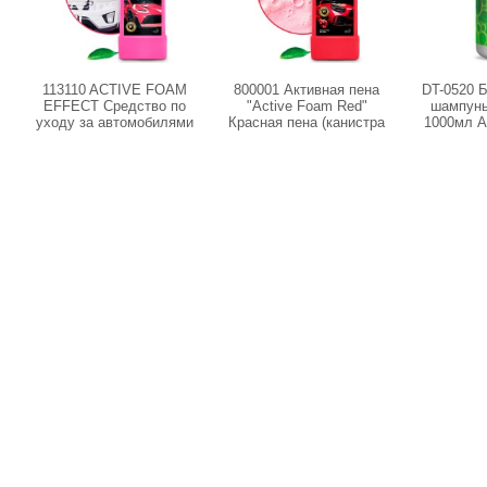
113110 ACTIVE FOAM
800001 Активная пена
DT-0520 
EFFECT Средство по
"Active Foam Red"
шампунь 
уходу за автомобилями
Красная пена (канистра
1000мл A
"Эффект снежных
1л)
D
хлопьев" (канистра 1л)