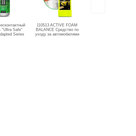
Бесконтактный
110513 ACTIVE FOAM
132100 Активная пена
"Ultra Safe"
BALANCE Средство по
"Active Foam Light"
dapted Series
уходу за автомобилями
(канистра 1л)
etail
(канистра 1 л)