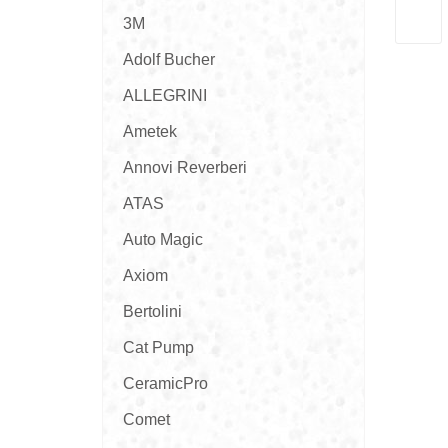
3M
Adolf Bucher
ALLEGRINI
Ametek
Annovi Reverberi
ATAS
Auto Magic
Axiom
Bertolini
Cat Pump
CeramicPro
Comet