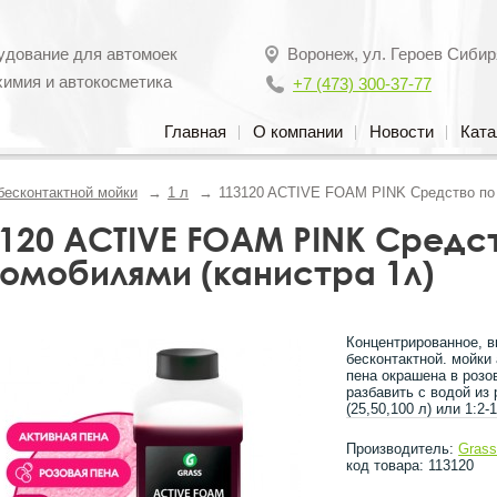
удование для автомоек
Воронеж
,
ул. Героев Сибир
химия и автокосметика
+7 (473) 300-37-77
Главная
О компании
Новости
Ката
бесконтактной мойки
1 л
113120 ACTIVE FOAM PINK Средство по 
120 ACTIVE FOAM PINK Средст
омобилями (канистра 1л)
Концентрированное, в
бесконтактной. мойк
пена окрашена в розо
разбавить с водой из 
(25,50,100 л) или 1:2-
Производитель:
Gras
код товара: 113120