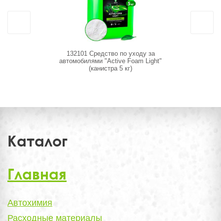
132101 Средство по уходу за
113191 AC
автомобилями "Active Foam Light"
по уходу за
(канистра 5 кг)
Каталог
Главная
Автохимия
Расходные материалы