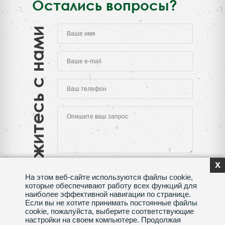
Остались вопросы?
Свяжитесь с нами
x
На этом веб-сайте используются файлы cookie,
которые обеспечивают работу всех функций для
наиболее эффективной навигации по странице.
Если вы не хотите принимать постоянные файлы
Нажимая на кнопку "Отправить", Вы даете согласие
cookie, пожалуйста, выберите соответствующие
на обработку своих
персональных данных
настройки на своем компьютере. Продолжая