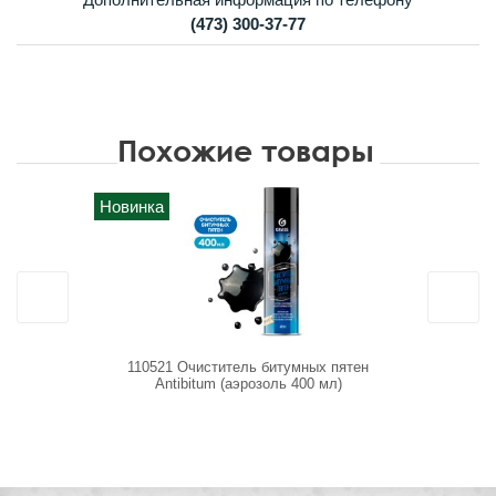
(473) 300-37-77
Похожие товары
Новинка
110521 Очиститель битумных пятен
Bitum/
Antibitum (аэрозоль 400 мл)
загрязнен