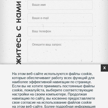
Свяжитесь с нами
x
На этом веб-сайте используются файлы cookie,
которые обеспечивают работу всех функций для
наиболее эффективной навигации по странице.
Если вы не хотите принимать постоянные файлы
Нажимая на кнопку "Отправить", Вы даете согласие
cookie, пожалуйста, выберите соответствующие
на обработку своих
персональных данных
настройки на своем компьютере. Продолжая
навигацию по сайту, вы косвенно предоставляете
Сделано в веб-студии
SeoMAX
свое согласие на использование файлов cookie
на этом веб-сайте. Более подробная информация