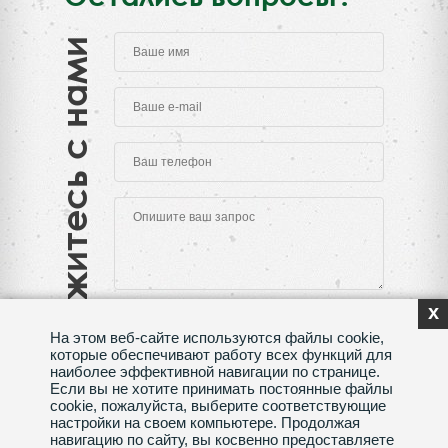
Свяжитесь с нами
x
На этом веб-сайте используются файлы cookie,
которые обеспечивают работу всех функций для
наиболее эффективной навигации по странице.
Если вы не хотите принимать постоянные файлы
Нажимая на кнопку "Отправить", Вы даете согласие
cookie, пожалуйста, выберите соответствующие
на обработку своих
персональных данных
настройки на своем компьютере. Продолжая
навигацию по сайту, вы косвенно предоставляете
Сделано в веб-студии
SeoMAX