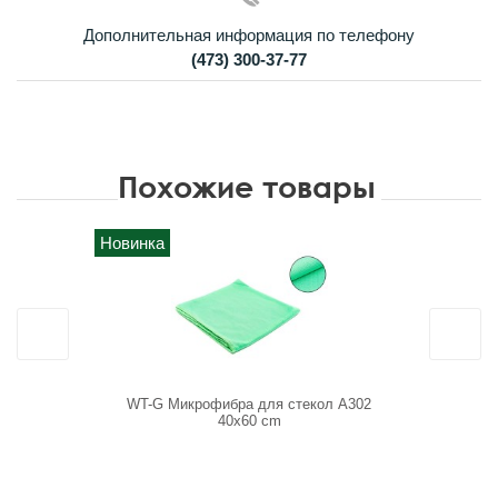
Дополнительная информация по телефону
(473) 300-37-77
Похожие товары
Новинка
Новинка
WT-G Микрофибра для стекол A302
28030B Ми
40x60 cm
Boom без 