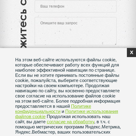
Свяжитесь с нами
x
На этом веб-сайте используются файлы cookie,
которые обеспечивают работу всех функций для
наиболее эффективной навигации по странице.
Если вы не хотите принимать постоянные файлы
Нажимая на кнопку "Отправить", Вы даете согласие
cookie, пожалуйста, выберите соответствующие
на обработку своих
персональных данных
настройки на своем компьютере. Продолжая
навигацию по сайту, вы косвенно предоставляете
Сделано в веб-студии
SeoMAX
свое согласие на использование файлов cookie
на этом веб-сайте. Более подробная информация
Политика конфиденциальности
предоставляется в нашей
Политике
конфиденциальности
и
Политике использования
файлов сookie
Продолжая использовать наш
Пользовательское соглашение
сайт, вы даете
согласие на обработку
, в т.ч. с
помощью метрических программ Яндекс.Метрика,
Яндекс.Вебмастер, ваших пользовательских
Политика использования файлов сookie