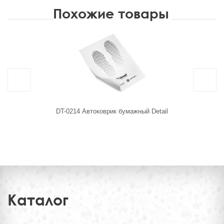
Похожие товары
DT-0214 Автоковрик бумажный Detail
AP014 Н
(карман. т
Каталог