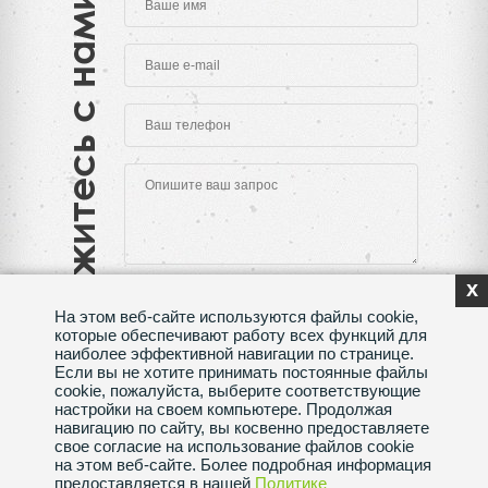
Свяжитесь с нами
x
На этом веб-сайте используются файлы cookie,
которые обеспечивают работу всех функций для
наиболее эффективной навигации по странице.
Если вы не хотите принимать постоянные файлы
Нажимая на кнопку "Отправить", Вы даете согласие
cookie, пожалуйста, выберите соответствующие
на обработку своих
персональных данных
настройки на своем компьютере. Продолжая
навигацию по сайту, вы косвенно предоставляете
Сделано в веб-студии
SeoMAX
свое согласие на использование файлов cookie
на этом веб-сайте. Более подробная информация
Политика конфиденциальности
предоставляется в нашей
Политике