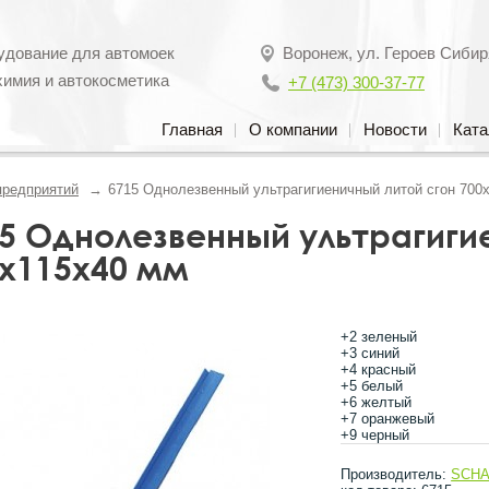
удование для автомоек
Воронеж
,
ул. Героев Сибир
химия и автокосметика
+7 (473) 300-37-77
Главная
О компании
Новости
Ката
предприятий
6715 Однолезвенный ультрагигиеничный литой сгон 700
5 Однолезвенный ультрагиги
x115x40 мм
+2 зеленый
+3 синий
+4 красный
+5 белый
+6 желтый
+7 оранжевый
+9 черный
Производитель:
SCH