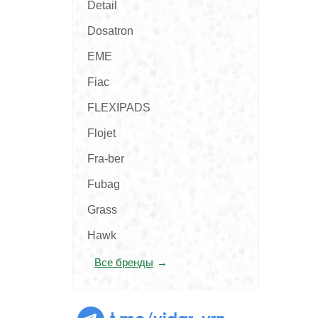
Detail
Dosatron
EME
Fiac
FLEXIPADS
Flojet
Fra-ber
Fubag
Grass
Hawk
Все бренды
t.me/vidar_vrn