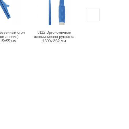
езвенный сгон
8112 Эргономичная
3250 Ершик 140хD50 мм
ое лезвие)
алюминиевая рукоятка
115x55 мм
1300xØ32 мм