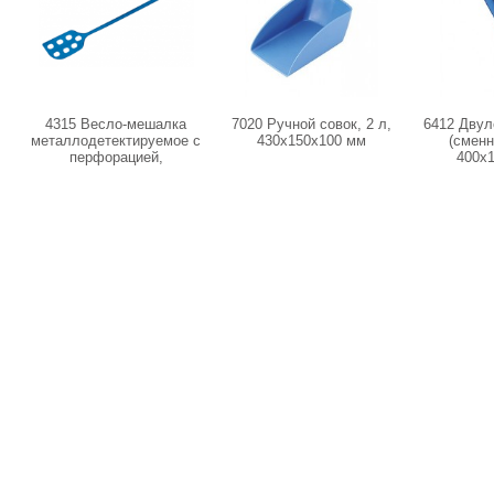
4315 Весло-мешалка
7020 Ручной совок, 2 л,
6412 Двул
металлодетектируемое с
430х150х100 мм
(сменн
перфорацией,
400x
1200х300х170,
полипропилен (100°С)