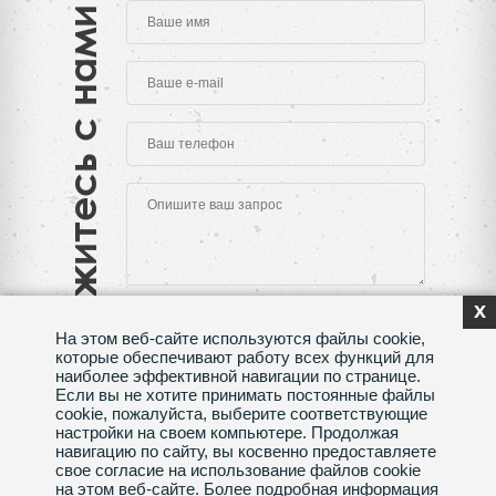
Свяжитесь с нами
x
На этом веб-сайте используются файлы cookie,
которые обеспечивают работу всех функций для
наиболее эффективной навигации по странице.
Если вы не хотите принимать постоянные файлы
Нажимая на кнопку "Отправить", Вы даете согласие
cookie, пожалуйста, выберите соответствующие
на обработку своих
персональных данных
настройки на своем компьютере. Продолжая
навигацию по сайту, вы косвенно предоставляете
Сделано в веб-студии
SeoMAX
свое согласие на использование файлов cookie
на этом веб-сайте. Более подробная информация