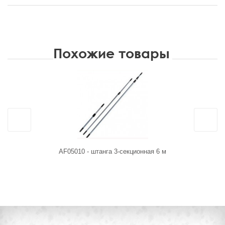
Похожие товары
AF05010 - штанга 3-секционная 6 м
IT-0588 Пла