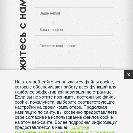
Свяжитесь с нами
x
На этом веб-сайте используются файлы cookie,
которые обеспечивают работу всех функций для
наиболее эффективной навигации по странице.
Если вы не хотите принимать постоянные файлы
Нажимая на кнопку "Отправить", Вы даете согласие
cookie, пожалуйста, выберите соответствующие
на обработку своих
персональных данных
настройки на своем компьютере. Продолжая
навигацию по сайту, вы косвенно предоставляете
Сделано в веб-студии
SeoMAX
свое согласие на использование файлов cookie
на этом веб-сайте. Более подробная информация
Политика конфиденциальности
предоставляется в нашей
Политике
конфиденциальности
и
Политике использования