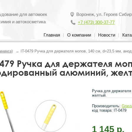
удование для автомоек
Воронеж
,
ул. Героев Сибир
химия и автокосметика
+7 (473) 300-37-77
Главная
О компании
Новости
Ката
ининга)
IT-0479 Ручка для держателя мопов, 140 см, d=23,5 мм, ан
0479 Ручка для держателя моп
одированный алюминий, жел
Ручка для держателя 
желтый.
Производитель:
Gras
код товара: IT-0479
1 145 р.