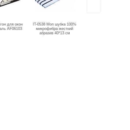
Сгон для окон
IT-0538 Моп шубка 100%
IT-0661 Эко щетка для
таль AF06103
микрофибра жесткий
мытья посуды и овощей
абразив 40*13 см
круглая Dutybox