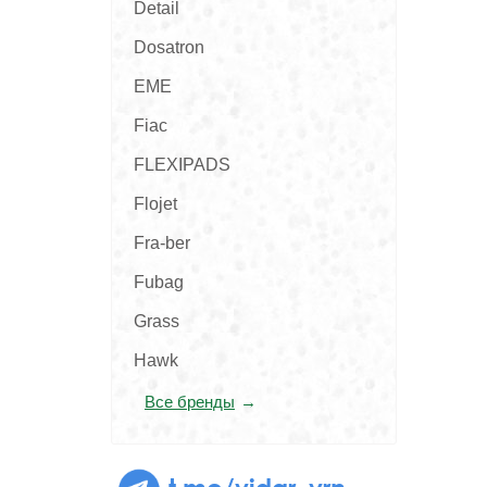
Detail
Dosatron
EME
Fiac
FLEXIPADS
Flojet
Fra-ber
Fubag
Grass
Hawk
Все бренды
t.me/vidar_vrn