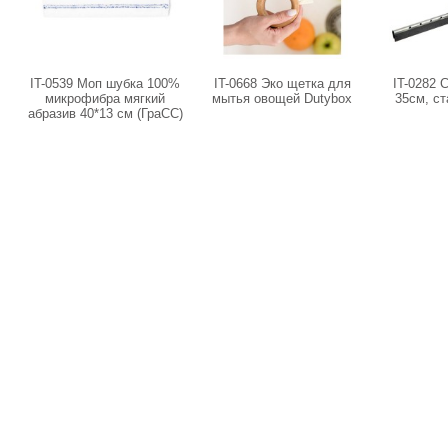
IT-0539 Моп шубка 100%
IT-0668 Эко щетка для
IT-0282 
микрофибра мягкий
мытья овощей Dutybox
35см, с
абразив 40*13 см (ГраСС)