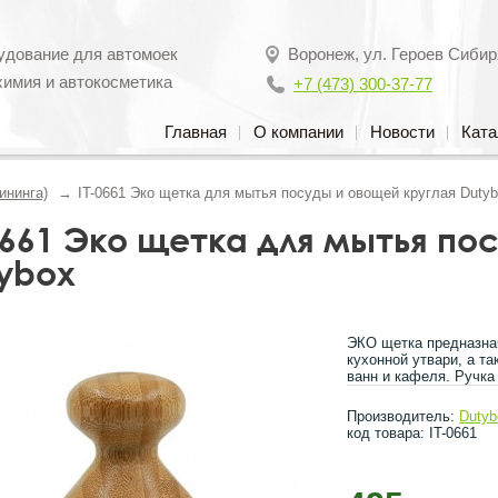
удование для автомоек
Воронеж
,
ул. Героев Сибир
химия и автокосметика
+7 (473) 300-37-77
Главная
О компании
Новости
Ката
ининга)
IT-0661 Эко щетка для мытья посуды и овощей круглая Duty
0661 Эко щетка для мытья по
ybox
ЭКО щетка предназна
кухонной утвари, а та
ванн и кафеля. Ручка
Производитель:
Dutyb
код товара: IT-0661