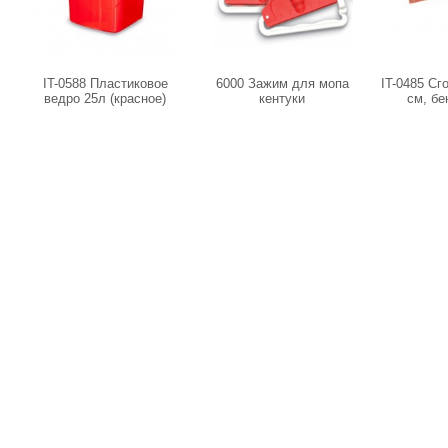
IT-0588 Пластиковое
6000 Зажим для мопа
IT-0485 Сг
ведро 25л (красное)
кентуки
см, бе