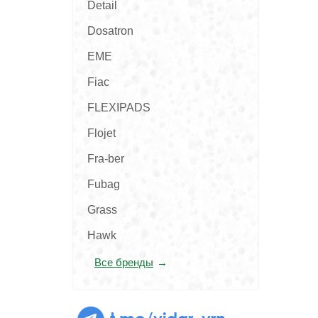
Detail
Dosatron
EME
Fiac
FLEXIPADS
Flojet
Fra-ber
Fubag
Grass
Hawk
Все бренды
t.me/vidar_vrn