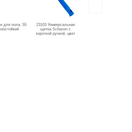
он для пола, 55
23103 Универсальная
IT-0492 Уборочная
нзостойкий
щетка Schavon с
тележка двухведерная,
короткой ручкой, цвет
2х25 л, каркас пластик,
синий
отжим IT-0491 пластик