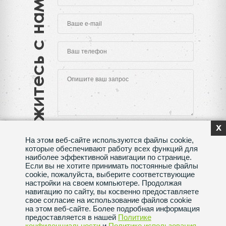
Свяжитесь с нами
x
На этом веб-сайте используются файлы cookie,
которые обеспечивают работу всех функций для
наиболее эффективной навигации по странице.
Если вы не хотите принимать постоянные файлы
Нажимая на кнопку "Отправить", Вы даете согласие
cookie, пожалуйста, выберите соответствующие
на обработку своих
персональных данных
настройки на своем компьютере. Продолжая
навигацию по сайту, вы косвенно предоставляете
Сделано в веб-студии
SeoMAX
свое согласие на использование файлов cookie
на этом веб-сайте. Более подробная информация
Политика конфиденциальности
предоставляется в нашей
Политике
конфиденциальности
и
Политике использования