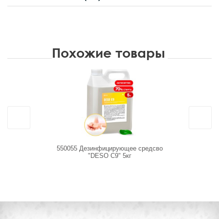
Похожие товары
Новинка
550055 Дезинфицирующее средсво
126030 У
"DESO C9" 5кг
моющее сре