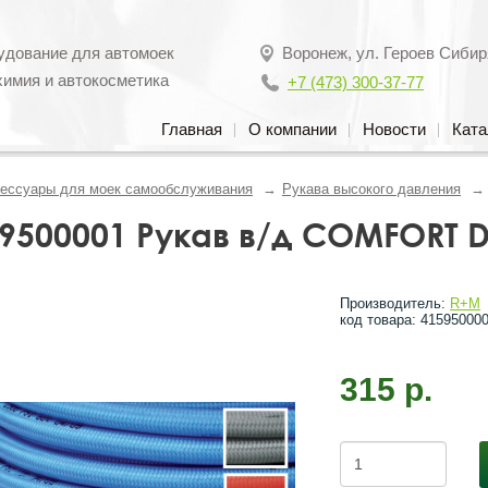
удование для автомоек
Воронеж
,
ул. Героев Сибир
химия и автокосметика
+7 (473) 300-37-77
Главная
О компании
Новости
Ката
ессуары для моек самообслуживания
Рукава высокого давления
9500001 Рукав в/д COMFORT D
Производитель:
R+M
код товара: 41595000
315 р.