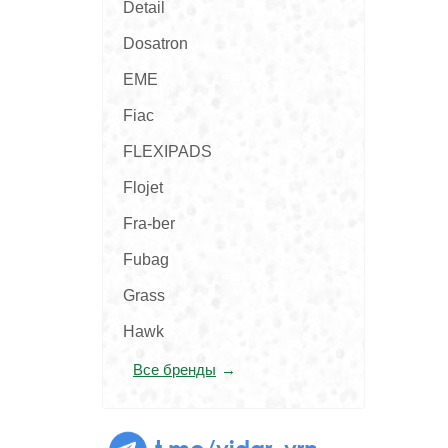
Detail
Dosatron
EME
Fiac
FLEXIPADS
Flojet
Fra-ber
Fubag
Grass
Hawk
Все бренды
t.me/vidar_vrn