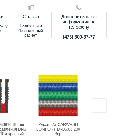
ки
Оплата
Дополнительная
информация по
очку
Наличный и
телефону
о
безналичный
расчет
(473) 300-37-77
053610 Шланг
Рукав в/д CARWASH
SJ1SC04FR Рукав
 давления DN6
COMFORT DN06,08 200
высокого давления DN06
 10м красный
бар
FLEXY красный