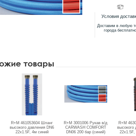
Условия достав
Доставим в любую т
города бесплатн
ожие товары
R+M 461053604 Шланг
R+M 3001006 Рукав в/д
R+M 463
высокого давления DN6
CARWASH COMFORT
высокого
22х1.5F, 4м синий
DN06 200 бар (синий)
22х1.5F,