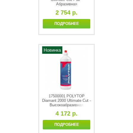
Абразивная
полировальная паста
2 754 р.
(P1500), 1L
ПОДРОБНЕЕ
Новинка
17500001 POLYTOP
Diamant 2000 Ultimate Cut -
Высокоабразивная
полировальная паста
4 172 р.
(P1000), 1L
ПОДРОБНЕЕ