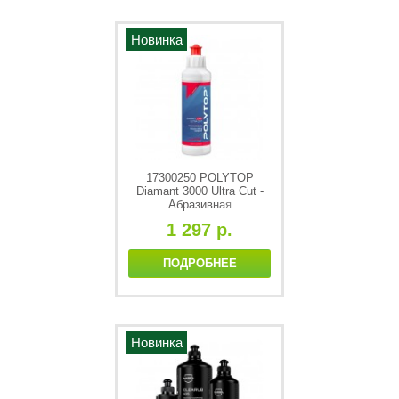
Новинка
17300250 POLYTOP
Diamant 3000 Ultra Cut -
Абразивная
полировальная паста
1 297 р.
(P1500) 250ml
ПОДРОБНЕЕ
Новинка