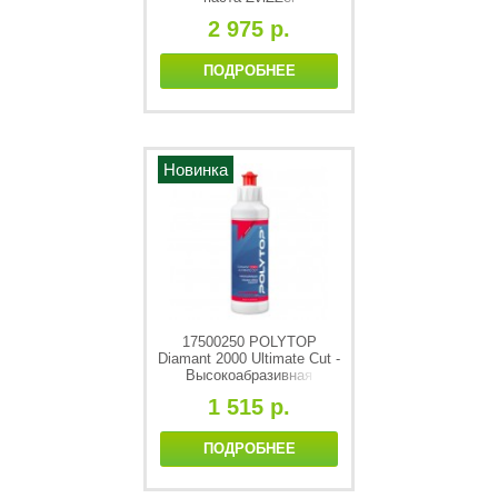
высокоабразивная,750ml
2 975 р.
ПОДРОБНЕЕ
Новинка
17500250 POLYTOP
Diamant 2000 Ultimate Cut -
Высокоабразивная
полировальная паста
1 515 р.
(P1000), 250ml
ПОДРОБНЕЕ