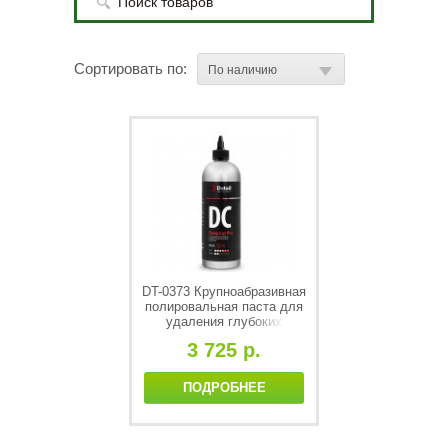
Сортировать по:
DT-0373 Крупноабразивная
полировальная паста для
удаления глубоких
царапин DС "Deep Cut Pro"
3 725 р.
1000 мл
ПОДРОБНЕЕ