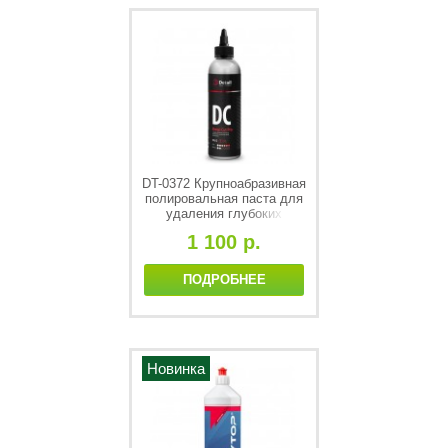
DT-0372 Крупноабразивная
полировальная паста для
удаления глубоких
царапин DС "Deep Cut Pro"
1 100 р.
250 мл
ПОДРОБНЕЕ
Новинка