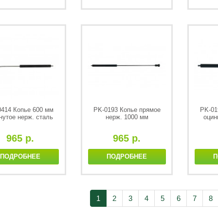
0414 Копье 600 мм
PK-0193 Копье прямое
PK-01
нутое нерж. сталь
нерж. 1000 мм
оцин
965 р.
965 р.
ПОДРОБНЕЕ
ПОДРОБНЕЕ
П
1
2
3
4
5
6
7
8