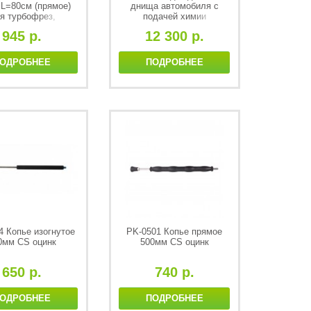
 L=80см (прямое)
днища автомобиля с
я турбофрез,
подачей химии
внеш-1/4внеш,
945 р.
12 300 р.
оцинк.сталь
ОДРОБНЕЕ
ПОДРОБНЕЕ
4 Копье изогнутое
PK-0501 Копье прямое
0мм CS оцинк
500мм CS оцинк
650 р.
740 р.
ОДРОБНЕЕ
ПОДРОБНЕЕ