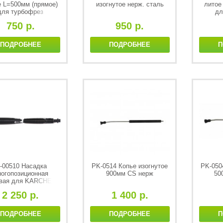
е L=500мм (прямое)
изогнутое нерж. сталь
литое
для турбофрез
дл
1/4
750 р.
950 р.
ПОДРОБНЕЕ
ПОДРОБНЕЕ
П
-00510 Насадка
PK-0514 Копье изогнутое
PK-050
огопозиционная
900мм CS нерж
50
вая для KARCHER
2 250 р.
1 400 р.
ПОДРОБНЕЕ
ПОДРОБНЕЕ
П