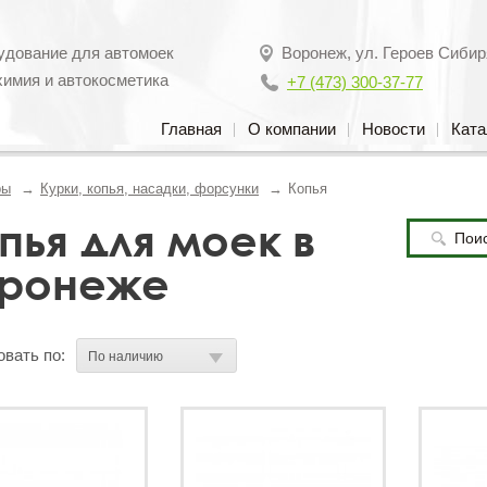
удование для автомоек
Воронеж
,
ул. Героев Сибир
химия и автокосметика
+7 (473) 300-37-77
Главная
О компании
Новости
Ката
ры
Курки, копья, насадки, форсунки
Копья
пья для моек в
ронеже
вать по: