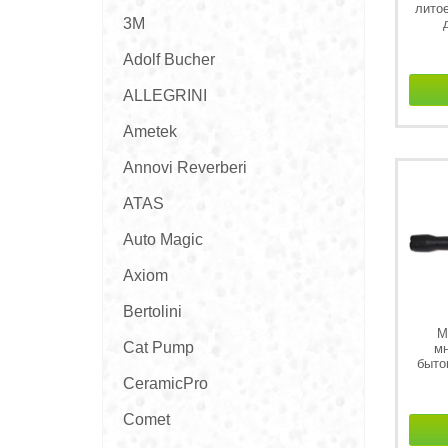
лито
3M
Adolf Bucher
ALLEGRINI
Ametek
Annovi Reverberi
ATAS
Auto Magic
Axiom
Bertolini
M
Cat Pump
мн
быто
CeramicPro
Comet