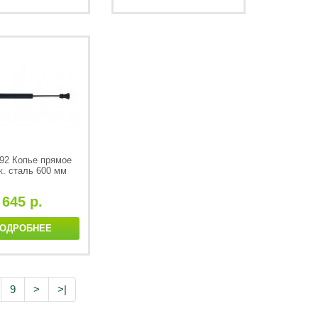
92 Копье прямое
к. сталь 600 мм
645 р.
ОДРОБНЕЕ
9
>
>|