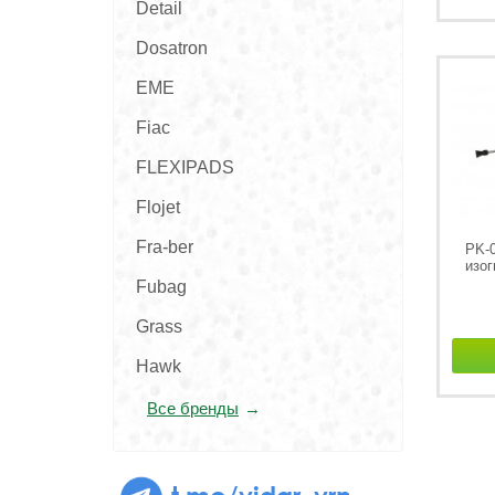
Detail
Dosatron
EME
Fiac
FLEXIPADS
Flojet
Fra-ber
PK-
изог
Fubag
Grass
Hawk
Все бренды
t.me/vidar_vrn