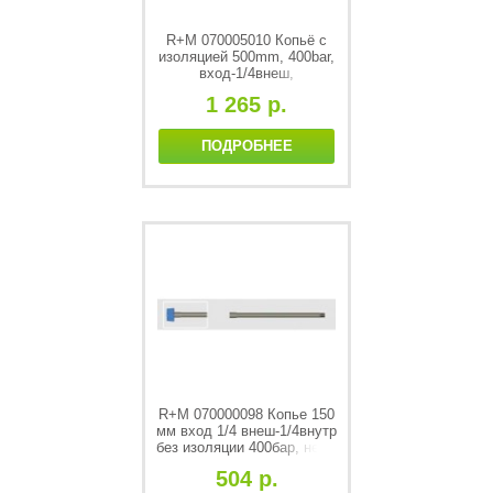
R+M 070005010 Копьё с
изоляцией 500mm, 400bar,
вход-1/4внеш,
выход-1/4внеш,
1 265 р.
нерж.сталь
ПОДРОБНЕЕ
R+M 070000098 Копье 150
мм вход 1/4 внеш-1/4внутр
без изоляции 400бар, нерж
504 р.