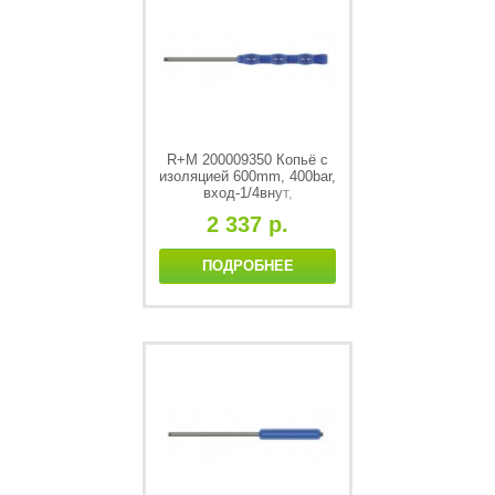
R+M 200009350 Копьё с
изоляцией 600mm, 400bar,
вход-1/4внут,
выход-1/4внеш,
2 337 р.
нерж.сталь
ПОДРОБНЕЕ