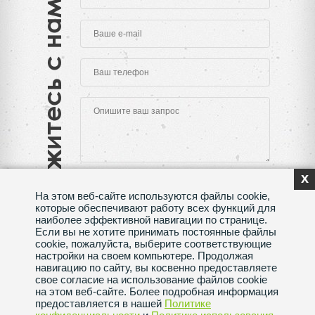
Свяжитесь с нами
x
На этом веб-сайте используются файлы cookie,
которые обеспечивают работу всех функций для
наиболее эффективной навигации по странице.
Если вы не хотите принимать постоянные файлы
Нажимая на кнопку "Отправить", Вы даете согласие
cookie, пожалуйста, выберите соответствующие
на обработку своих
персональных данных
настройки на своем компьютере. Продолжая
навигацию по сайту, вы косвенно предоставляете
Сделано в веб-студии
SeoMAX
свое согласие на использование файлов cookie
на этом веб-сайте. Более подробная информация
Политика конфиденциальности
предоставляется в нашей
Политике