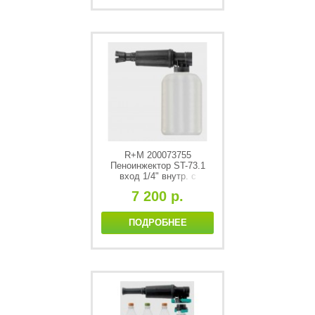
R+M 200073755
Пеноинжектор ST-73.1
вход 1/4" внутр. с
дозировкой 2л. Макс. 300
7 200 р.
bar
ПОДРОБНЕЕ