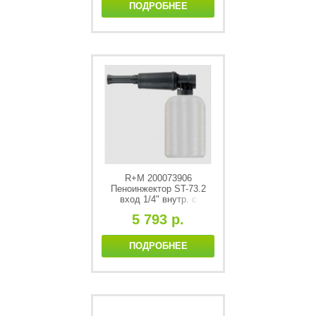
ПОДРОБНЕЕ
R+M 200073906
Пеноинжектор ST-73.2
вход 1/4" внутр. с
дозировкой 2л. Макс. 300
5 793 р.
bar
ПОДРОБНЕЕ