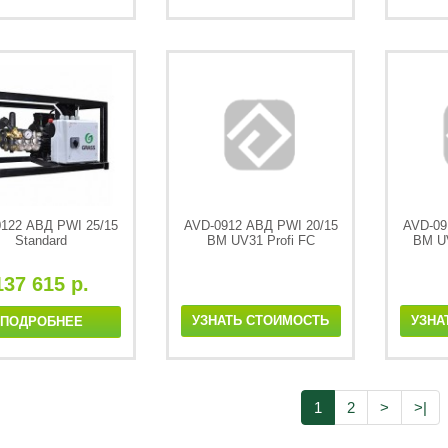
122 АВД PWI 25/15
AVD-0912 АВД PWI 20/15
AVD-09
Standard
BM UV31 Profi FC
BM U
137 615 р.
УЗНАТЬ СТОИМОСТЬ
УЗНА
ПОДРОБНЕЕ
1
2
>
>|