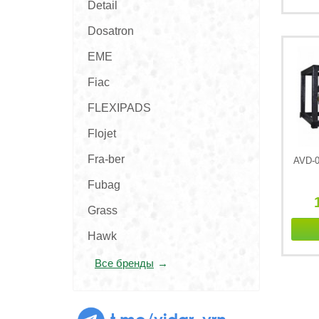
Detail
Dosatron
EME
Fiac
FLEXIPADS
Flojet
Fra-ber
AVD-0
Fubag
Grass
Hawk
Все бренды
t.me/vidar_vrn