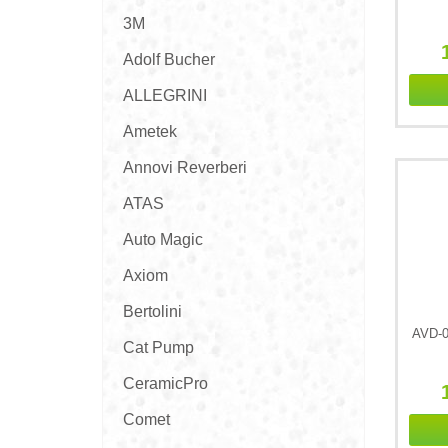
3M
Adolf Bucher
ALLEGRINI
Ametek
Annovi Reverberi
ATAS
Auto Magic
Axiom
Bertolini
AVD-0
Cat Pump
CeramicPro
Comet