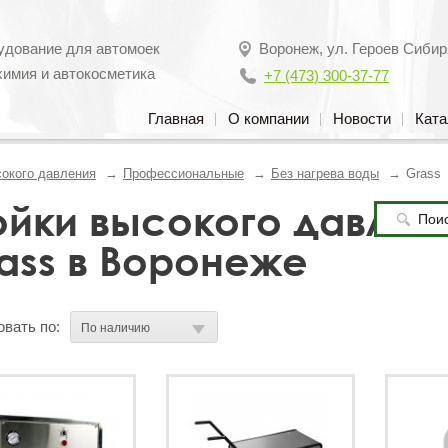
удование для автомоек
Воронеж
,
ул. Героев Сибир
химия и автокосметика
+7 (473) 300-37-77
Главная
О компании
Новости
Ката
окого давления
Профессиональные
Без нагрева воды
Grass
йки высокого давлен
ass в Воронеже
вать по: