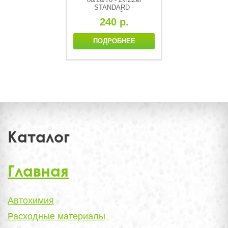
STANDARD -
ОРАНЖЕВЫЙ полутв.
240 р.
(одношаговый) полир. круг
[medium]
ПОДРОБНЕЕ
Каталог
Главная
Автохимия
Расходные материалы