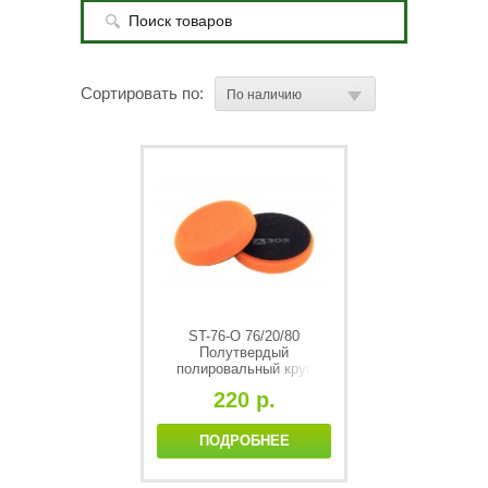
Сортировать по:
ST-76-O 76/20/80
Полутвердый
полировальный круг
(оранжевыый) STANDART
220 р.
PAD (ORANGE)
ПОДРОБНЕЕ