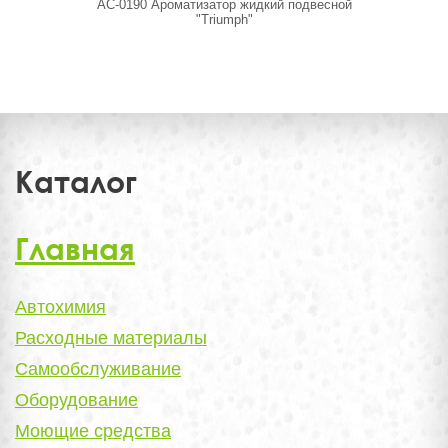
AC-0190 Ароматизатор жидкий подвесной
AC-0204 Ар
"Triumph"
Каталог
Главная
Автохимия
Расходные материалы
Самообслуживание
Оборудование
Моющие средства