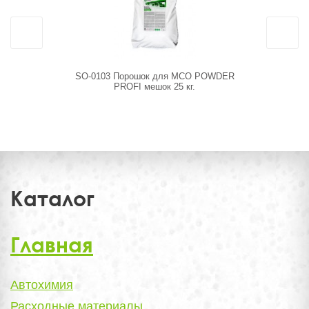
SO-0103 Порошок для МСО POWDER
110549 Бе
PROFI мешок 25 кг.
Basic
Каталог
Главная
Автохимия
Расходные материалы