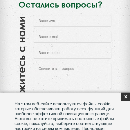
Остались вопросы?
Свяжитесь с нами
x
На этом веб-сайте используются файлы cookie,
которые обеспечивают работу всех функций для
наиболее эффективной навигации по странице.
Если вы не хотите принимать постоянные файлы
Нажимая на кнопку "Отправить", Вы даете согласие
cookie, пожалуйста, выберите соответствующие
на обработку своих
персональных данных
настройки на своем компьютере. Продолжая