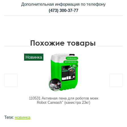
Дополнительная информация по телефону
(473) 300-37-77
Похожие товары
Новинка
Новинка
110531 Активная пена для роботов моек
110557 Бе
Robot Carwash" (канистра 23кг)
Ultima
Теги:
новинка