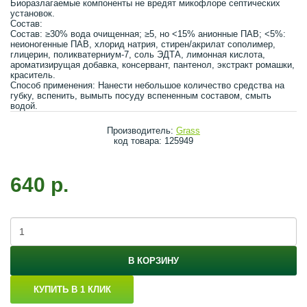
Биоразлагаемые компоненты не вредят микофлоре септических
установок.
Состав:
Состав: ≥30% вода очищенная; ≥5, но ˂15% анионные ПАВ; ˂5%:
неионогенные ПАВ, хлорид натрия, стирен/акрилат сополимер,
глицерин, поликватерниум-7, соль ЭДТА, лимонная кислота,
ароматизирущая добавка, консервант, пантенол, экстракт ромашки,
краситель.
Способ применения: Нанести небольшое количество средства на
губку, вспенить, вымыть посуду вспененным составом, смыть
водой.
Производитель:
Grass
код товара: 125949
640 р.
В КОРЗИНУ
КУПИТЬ В 1 КЛИК