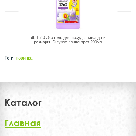
db-1610 Эко-гель для посуды лаванда и
125383 С
розмарин Dutybox Концентрат 200мл
"Velly"
Теги:
новинка
Каталог
Главная