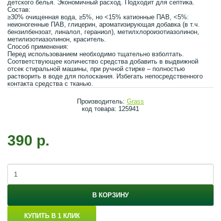
детского белья. Экономичный расход. Подходит для септика.
Состав:
≥30% очищенная вода, ≥5%, но <15% катионные ПАВ, <5%:
неионогенные ПАВ, глицерин, ароматизирующая добавка (в т.ч.
бензилбензоат, линалол, гераниол), метилхлороизотиазолинон,
метилизотиазолинон, краситель.
Способ применения:
Перед использованием необходимо тщательно взболтать.
Соответствующее количество средства добавить в выдвижной
отсек стиральной машины, при ручной стирке – полностью
растворить в воде для полоскания. Избегать непосредственного
контакта средства с тканью.
Производитель:
Grass
код товара: 125941
390 р.
В КОРЗИНУ
КУПИТЬ В 1 КЛИК