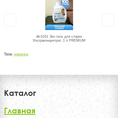
db-5101 Эко гель для стирки
12612
Ультраконцентрат, 1 л PREMIUM
пятн
Теги:
новинка
Каталог
Главная