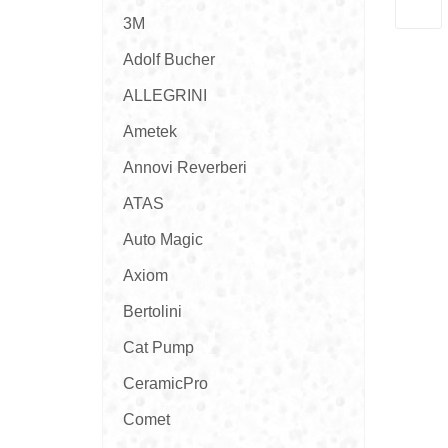
3M
Adolf Bucher
ALLEGRINI
Ametek
Annovi Reverberi
ATAS
Auto Magic
Axiom
Bertolini
Cat Pump
CeramicPro
Comet