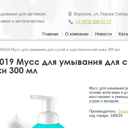
удование для автомоек
Воронеж
,
ул. Героев Сибир
химия и автокосметика
+7 (473) 300-37-77
Главная
О компании
Новости
Ката
45019 Мусс для умывания для сухой и чувствительной кожи 300 мл
019 Мусс для умывания для с
и 300 мл
Мусс для умывания ра
основе алое-вера и д-
восстановит и уменьш
утром и вечером.
Производитель:
Gras
код товара: 145019