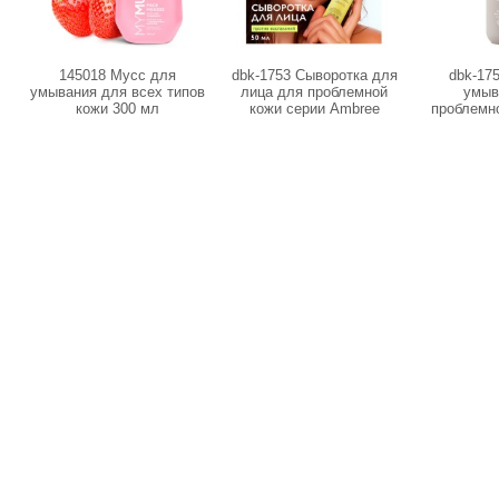
145018 Мусс для
dbk-1753 Сыворотка для
dbk-17
умывания для всех типов
лица для проблемной
умыв
кожи 300 мл
кожи серии Ambree
проблемн
Professional. No problem,
Ambree Pr
50 мл
probl