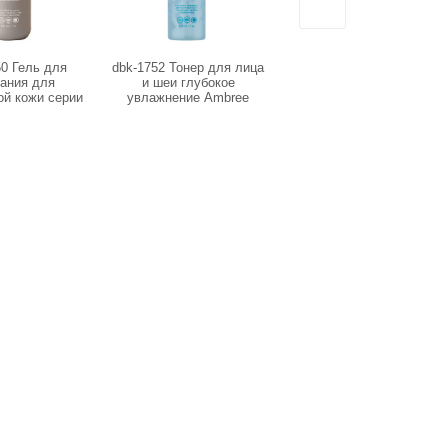
50 Гель для
dbk-1752 Тонер для лица
ST-0405 Ароматизатор
ания для
и шеи глубокое
картонный ГраСС
ой кожи серии
увлажнение Ambree
гибискус (AC-0113 )
ofessional. No
Professional.Water drop,
em, 200 мл
200 мл