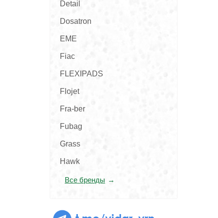
Detail
Dosatron
EME
Fiac
FLEXIPADS
Flojet
Fra-ber
Fubag
Grass
Hawk
Все бренды
t.me/vidar_vrn