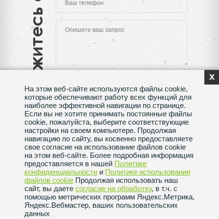
Свяжитесь с нами
x
На этом веб-сайте используются файлы cookie,
которые обеспечивают работу всех функций для
наиболее эффективной навигации по странице.
Если вы не хотите принимать постоянные файлы
Нажимая на кнопку "Отправить", Вы даете согласие
cookie, пожалуйста, выберите соответствующие
на обработку своих
персональных данных
настройки на своем компьютере. Продолжая
навигацию по сайту, вы косвенно предоставляете
Сделано в веб-студии
SeoMAX
свое согласие на использование файлов cookie
на этом веб-сайте. Более подробная информация
Политика конфиденциальности
предоставляется в нашей
Политике
конфиденциальности
и
Политике использования
файлов сookie
Продолжая использовать наш
Пользовательское соглашение
сайт, вы даете
согласие на обработку
, в т.ч. с
помощью метрических программ Яндекс.Метрика,
Яндекс.Вебмастер, ваших пользовательских
Политика использования файлов сookie
данных