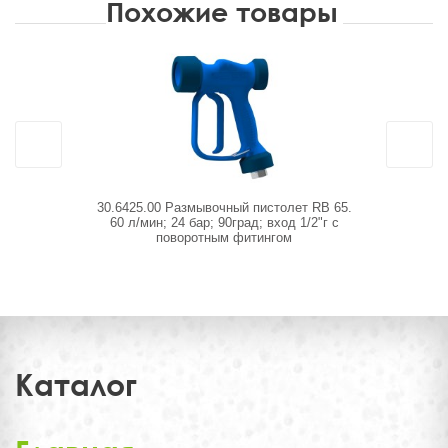
Похожие товары
30.6425.00 Размывочный пистолет RB 65.
30.6310.00
60 л/мин; 24 бар; 90град; вход 1/2"г с
AiSi 316, 6
поворотным фитингом
Каталог