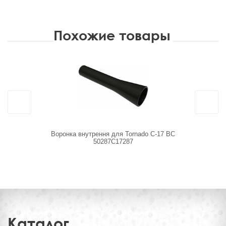
Похожие товары
Воронка внутрення для Tornado C-17 BC
R+M 10699
50287C17287
фильтр
Каталог