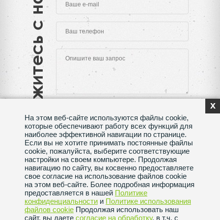
Свяжитесь с нами
x
На этом веб-сайте используются файлы cookie,
которые обеспечивают работу всех функций для
наиболее эффективной навигации по странице.
Если вы не хотите принимать постоянные файлы
Нажимая на кнопку "Отправить", Вы даете согласие
cookie, пожалуйста, выберите соответствующие
на обработку своих
персональных данных
настройки на своем компьютере. Продолжая
навигацию по сайту, вы косвенно предоставляете
Сделано в веб-студии
SeoMAX
свое согласие на использование файлов cookie
на этом веб-сайте. Более подробная информация
Политика конфиденциальности
предоставляется в нашей
Политике
конфиденциальности
и
Политике использования
файлов сookie
Продолжая использовать наш
Пользовательское соглашение
сайт, вы даете
согласие на обработку
, в т.ч. с