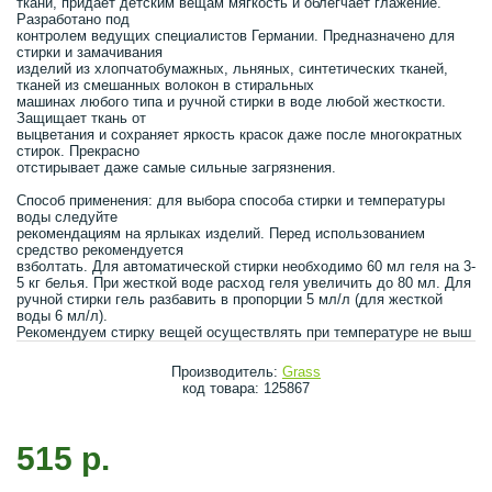
ткани, придает детским вещам мягкость и облегчает глажение.
Разработано под
контролем ведущих специалистов Германии. Предназначено для
стирки и замачивания
изделий из хлопчатобумажных, льняных, синтетических тканей,
тканей из смешанных волокон в стиральных
машинах любого типа и ручной стирки в воде любой жесткости.
Защищает ткань от
выцветания и сохраняет яркость красок даже после многократных
стирок. Прекрасно
отстирывает даже самые сильные загрязнения.
Способ применения: для выбора способа стирки и температуры
воды следуйте
рекомендациям на ярлыках изделий. Перед использованием
средство рекомендуется
взболтать. Для автоматической стирки необходимо 60 мл геля на 3-
5 кг белья. При жесткой воде расход геля увеличить до 80 мл. Для
ручной стирки гель разбавить в пропорции 5 мл/л (для жесткой
воды 6 мл/л).
Рекомендуем стирку вещей осуществлять при температуре не выш
Производитель:
Grass
код товара: 125867
515 р.