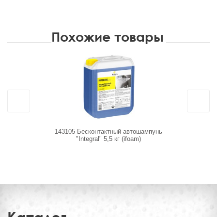
Похожие товары
143105 Бесконтактный автошампунь
110529 Оч
"Integral" 5,5 кг (ifoam)
"Leather