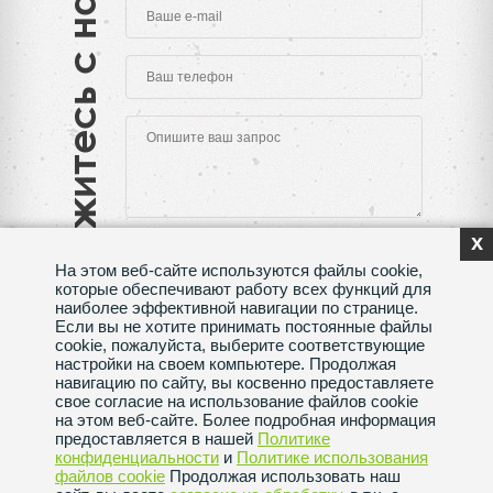
Свяжитесь с нами
x
На этом веб-сайте используются файлы cookie,
которые обеспечивают работу всех функций для
наиболее эффективной навигации по странице.
Если вы не хотите принимать постоянные файлы
Нажимая на кнопку "Отправить", Вы даете согласие
cookie, пожалуйста, выберите соответствующие
на обработку своих
персональных данных
настройки на своем компьютере. Продолжая
навигацию по сайту, вы косвенно предоставляете
Сделано в веб-студии
SeoMAX
свое согласие на использование файлов cookie
на этом веб-сайте. Более подробная информация
Политика конфиденциальности
предоставляется в нашей
Политике
конфиденциальности
и
Политике использования
файлов сookie
Продолжая использовать наш
Пользовательское соглашение