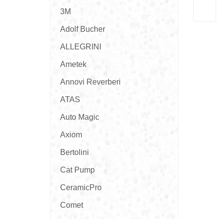
3M
Adolf Bucher
ALLEGRINI
Ametek
Annovi Reverberi
ATAS
Auto Magic
Axiom
Bertolini
Cat Pump
CeramicPro
Comet