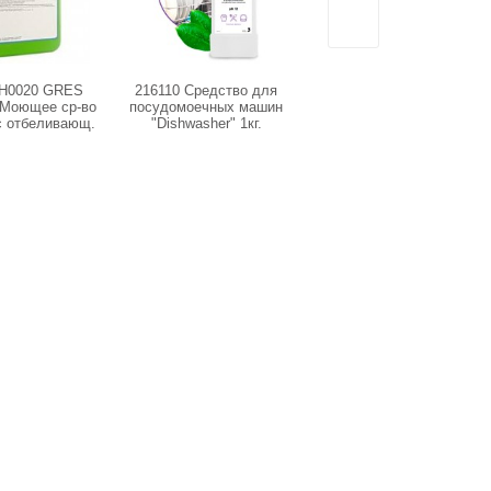
H0020 GRES
216110 Средство для
125866 Гель-концентрат
Моющее ср-во
посудомоечных машин
для стирки всех видов
с отбеливающ.
"Dishwasher" 1кг.
тканей Dory (флакон 1л)
нистра 5кг