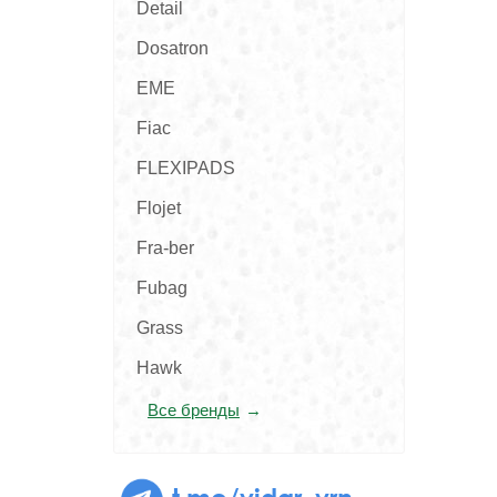
Detail
Dosatron
EME
Fiac
FLEXIPADS
Flojet
Fra-ber
Fubag
Grass
Hawk
Все бренды
t.me/vidar_vrn