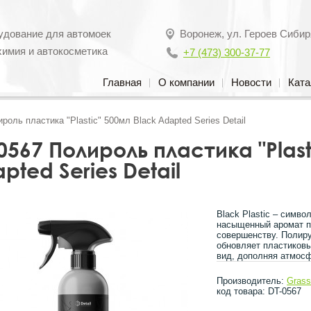
удование для автомоек
Воронеж
,
ул. Героев Сибир
химия и автокосметика
+7 (473) 300-37-77
Главная
О компании
Новости
Ката
роль пластика "Plastic" 500мл Black Adapted Series Detail
0567 Полироль пластика "Plast
pted Series Detail
Black Plastic – симв
насыщенный аромат п
совершенству. Полиру
обновляет пластиковы
вид, дополняя атмос
Производитель:
Gras
код товара: DT-0567