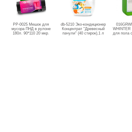
PP-0025 Мешок для
db-5210 Эко-кондиционер
016GRW
мусора ПНД в рулоне
Концентрат "Древесный
WHINTER 
180л. 90*110 20 мкр.
пачули" (40 стирок),1 л
для пола 
(черный) (рул. 10 шт)
эф. Ка