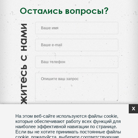
Остались вопросы?
Свяжитесь с нами
x
На этом веб-сайте используются файлы cookie,
которые обеспечивают работу всех функций для
наиболее эффективной навигации по странице.
Если вы не хотите принимать постоянные файлы
Нажимая на кнопку "Отправить", Вы даете согласие
cookie, пожалуйста, выберите соответствующие
на обработку своих
персональных данных