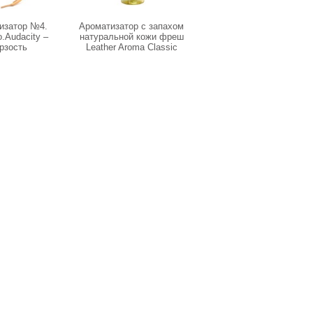
изатор №4.
Ароматизатор с запахом
110323 Ароматизатор
.Audacity –
натуральной кожи фреш
"AIR" bubble флакон
рзость
Leather Aroma Classic
250мл
(02089150, 145)