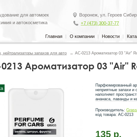
удование для автомоек
Воронеж
,
ул. Героев Сибир
химия и автокосметика
+7 (473) 300-37-77
Главная
О компании
Новости
Ката
, нейтрализаторы запахов для авто
AC-0213 Ароматизатор 03 "Air" R
0213 Ароматизатор 03 "Air" R
Парфюмированный аро
ка
неприятные запахи и 
наполняет пространс
ананаса, лаванды и к
Производитель:
Gras
код товара: AC-0213
135 р.