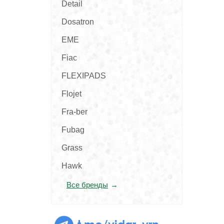
Detail
Dosatron
EME
Fiac
FLEXIPADS
Flojet
Fra-ber
Fubag
Grass
Hawk
Все бренды
t.me/vidar_vrn