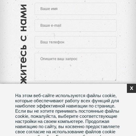
Свяжитесь с нами
x
На этом веб-сайте используются файлы cookie,
которые обеспечивают работу всех функций для
наиболее эффективной навигации по странице.
Если вы не хотите принимать постоянные файлы
Нажимая на кнопку "Отправить", Вы даете согласие
cookie, пожалуйста, выберите соответствующие
на обработку своих
персональных данных
настройки на своем компьютере. Продолжая
навигацию по сайту, вы косвенно предоставляете
Сделано в веб-студии
SeoMAX
свое согласие на использование файлов cookie