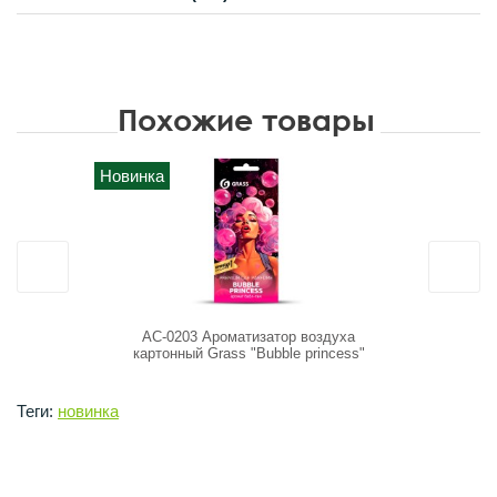
Похожие товары
Новинка
AC-0203 Ароматизатор воздуха
Ароматизато
картонный Grass "Bubble princess"
Теги:
новинка